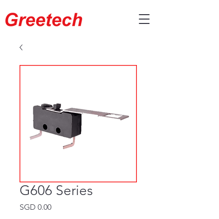
G606 Series
価
SGD 0.00
格